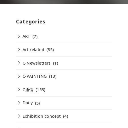
Categories
ART
(7)
Art related
(85)
C-Newsletters
(1)
C-PAINTING
(13)
C通信
(153)
Daily
(5)
Exhibition concept
(4)