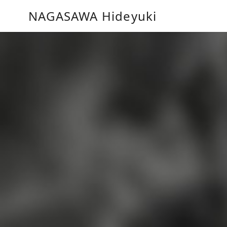
コ
NAGASAWA Hideyuki
ン
テ
ン
ツ
へ
移
動