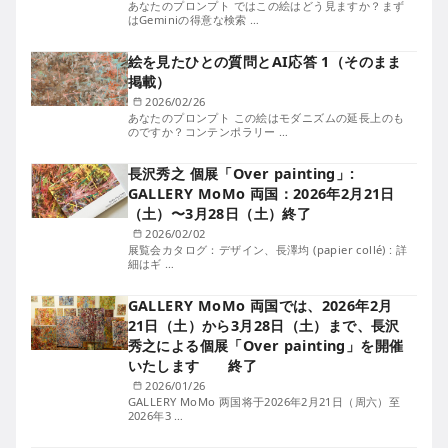
あなたのプロンプト ではこの絵はどう見ますか？まず
はGeminiの得意な検索 …
絵を見たひとの質問とAI応答 1（そのまま
掲載）
2026/02/26
あなたのプロンプト この絵はモダニズムの延長上のも
のですか？コンテンポラリー …
長沢秀之 個展「Over painting」:
GALLERY MoMo 両国：2026年2月21日
（土）〜3月28日（土）終了
2026/02/02
展覧会カタログ：デザイン、長澤均 (papier collé) : 詳
細はギ …
GALLERY MoMo 両国では、2026年2月
21日（土）から3月28日（土）まで、長沢
秀之による個展「Over painting」を開催
いたします 終了
2026/01/26
GALLERY MoMo 两国将于2026年2月21日（周六）至
2026年3 …