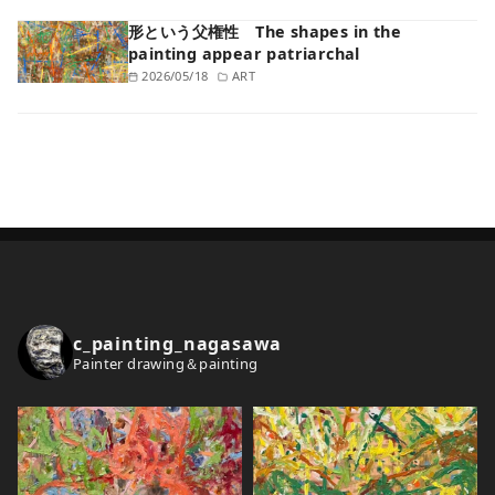
形という父権性 The shapes in the
painting appear patriarchal
2026/05/18
ART
c_painting_nagasawa
Painter drawing＆painting