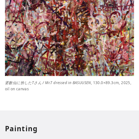
婆數仙に扮したTさん / Mr.T dressed in BASUUSEN
, 130.0×89.3cm, 2025,
oil on canvas
Painting