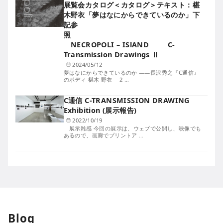
展覧会カタログ＜カタログ＞テキスト：椹
木野衣「夢はなにからできているのか」下
記参
照
NECROPOLI – ISlAND C-
Transmission Drawings Ⅱ
2024/05/12
夢はなにからできているのか ――長沢秀之『C通信』
のボディ 椹木 野衣 2 …
C通信 C-TRANSMISSION DRAWING
Exhibition (展示報告)
2022/10/19
展示雑感 今回の展示は、ウェブで公開し、映像でも
あるので、画廊でプリントア …
Blog