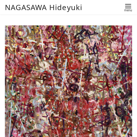
コ
NAGASAWA Hideyuki
ン
テ
ン
ツ
へ
移
動