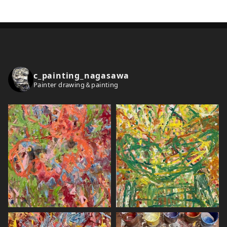
c
h
i
v
e
c_painting_nagasawa
s
Painter drawing＆painting