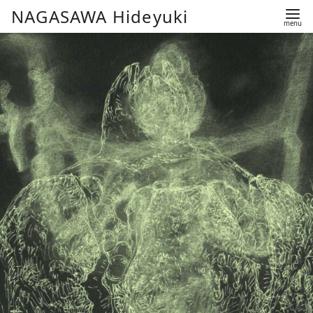
コ
NAGASAWA Hideyuki
ン
テ
ン
ツ
へ
移
動