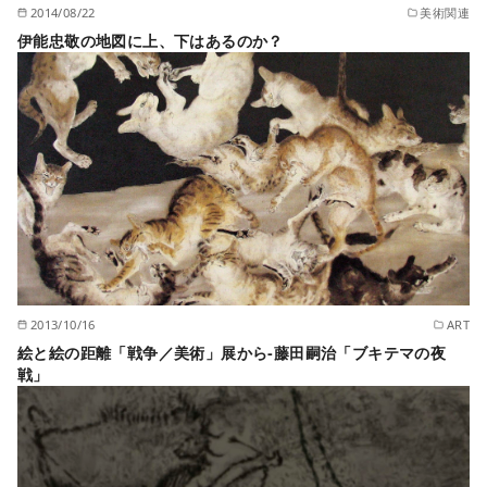
2014/08/22
美術関連
伊能忠敬の地図に上、下はあるのか？
2013/10/16
ART
絵と絵の距離「戦争／美術」展から-藤田嗣治「ブキテマの夜
戦」