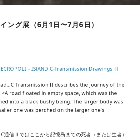
イング展（6月1日〜7月6日）
OLI – ISlAND C-Transmission Drawings Ⅱ
 dead…C Transmission II describes the journey of the
 <A road floated in empty space, which was the
ned into a black bushy being. The larger body was
maller one was perched on the larger one’s
です。C通信Ⅱではここから記憶島までの死者（または生者）