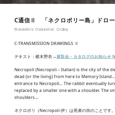
C通信Ⅱ 「ネクロポリー島」ドロー
2024/05/12
2024/07/26
C通信
C-TRANSMISSION DRAWINGS Ⅱ
テキスト：椹木野衣→
展覧会・カタログのお知らせ NECROP
Necropoli (Necropoli – Italian) is the city of the
dead (or the living) from here to Memory Island…
entrance to Necropoli… The rabbit eventually tur
replaced by a smaller one with a shoulder. The s
shoulders…
ネクロポリ（Necropoli-伊）は死者の街のこと