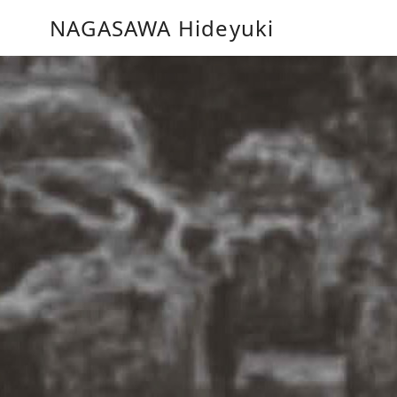
コ
NAGASAWA Hideyuki
ン
テ
ン
ツ
へ
移
動