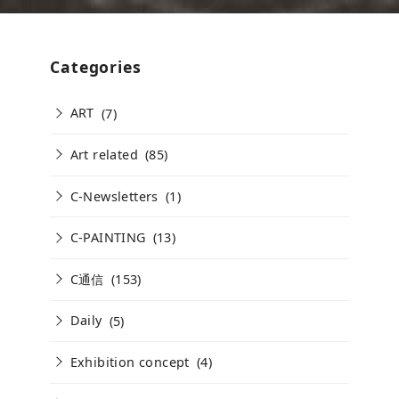
Categories
ART
(7)
Art related
(85)
C-Newsletters
(1)
C-PAINTING
(13)
C通信
(153)
Daily
(5)
Exhibition concept
(4)