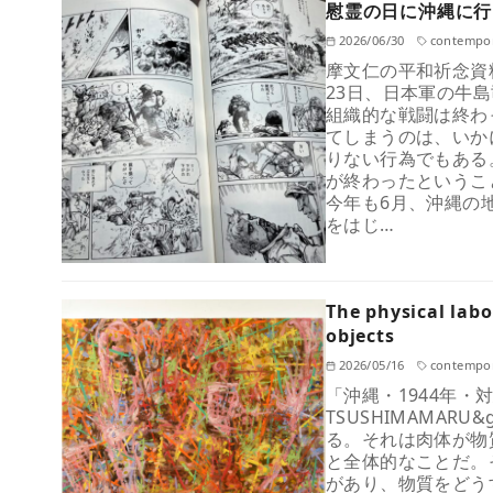
慰霊の日に沖縄に行く
2026/06/30
contempor
摩文仁の平和祈念資料
23日、日本軍の牛
組織的な戦闘は終わ
てしまうのは、いか
りない行為でもある
が終わったというこ
今年も6月、沖縄の
をはじ…
The physical lab
objects
2026/05/16
contempor
「沖縄・1944年・対馬丸
TSUSHIMAMAR
る。それは肉体が物
と全体的なことだ。
があり、物質をどう