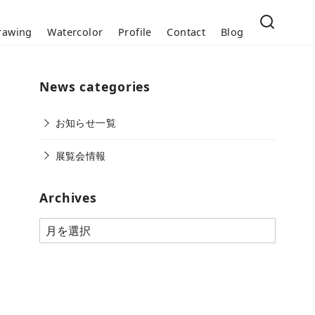
rawing
Watercolor
Profile
Contact
Blog
News categories
お知らせ一覧
展覧会情報
Archives
A
r
c
h
i