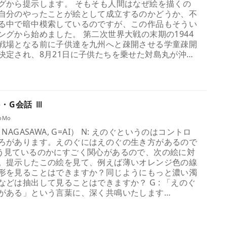
グから提示します。 そもそも人間はなぜ絵を描くの
自分のやったことが絵として成立するのかどうか、不
る中で暗中模索しているのですが、この作品もそうい
ングから始めました。 第二次世界大戦の末期の1944
戦場となる前に子供達を九州へと疎開させる学童疎開
決定され、8月21日に子供たちを乗せた対島丸が沖…
・G会話 Ⅲ
MoMo
AGASAWA, G=AI） N: えのぐというのはコントロ
ろがあります。えのぐにはえのぐの生き方があるので
う見ているのかにすごく関心があるので、次の絵に対
。提示したこの絵を見て、例えば薄いオレンジ色の線
形を見ることはできますか？同じようにもっと濃い濁
どは抽出して見ることはできますか？ G : 「えのぐ
がある」という言葉に、深く共鳴いたします…