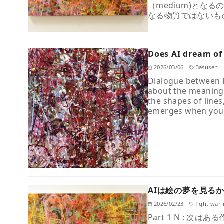
（medium)とな
なる物質ではないも
Does AI dream of
2026/03/06
Basusen
Dialogue between N
about the meaning 
the shapes of lines
emerges when you 
AIは絵の夢を見るか
2026/02/23
fight war i
Part 1 N : 