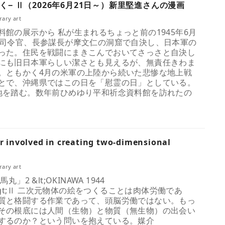
− Ⅱ（2026年6月21日～）新里堅進さんの漫画
ary art
館の展示から 私が生まれるちょっと前の1945年6月
島司令官、長参謀長が摩文仁の洞窟で自決し、日本軍の
った。住民を戦闘にまきこんでおいてさっさと自決し
にも旧日本軍らしい潔さとも見えるが、無責任きわま
。ともかく4月の米軍の上陸から続いた悲惨な地上戦
とで、沖縄県ではこの日を「慰霊の日」としている。
地を踏む。数年前ひめゆり平和祈念資料館を訪れたの
or involved in creating two-dimensional
ary art
」2 &lt;OKINAWA 1944
U&gt;Ⅱ 二次元物体の絵をつくることは肉体労働であ
質と格闘する作業であって、頭脳労働ではない。もっ
その根底には人間（生物）と物質（無生物）の出会い
するのか？という問いを抱えている。媒介