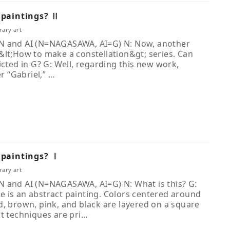
 paintings? Ⅱ
ary art
N and AI (N=NAGASAWA, AI=G) N: Now, another
&lt;How to make a constellation&gt; series. Can
icted in G? G: Well, regarding this new work,
er “Gabriel,” …
 paintings? Ⅰ
ary art
 and AI (N=NAGASAWA, AI=G) N: What is this? G:
 is an abstract painting. Colors centered around
d, brown, pink, and black are layered on a square
ct techniques are pri…