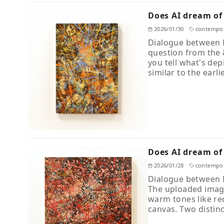
Does AI dream of
2026/01/30
contempor
Dialogue between 
question from the 
you tell what's dep
similar to the earli
Does AI dream of
2026/01/28
contempor
Dialogue between N
The uploaded image
warm tones like re
canvas. Two distin