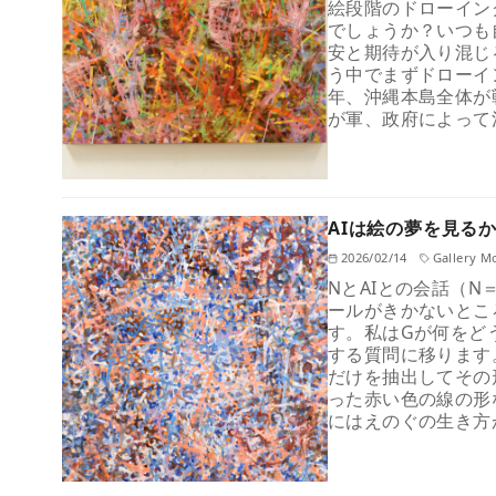
絵段階のドローイン
でしょうか？いつも
安と期待が入り混じ
う中でまずドローイ
年、沖縄本島全体が
が軍、政府によって
AIは絵の夢を見るか
2026/02/14
Gallery 
NとAIとの会話（N＝N
ールがきかないとこ
す。私はGが何をど
する質問に移ります
だけを抽出してその
った赤い色の線の形な
にはえのぐの生き方