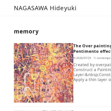
コ
NAGASAWA Hideyuki
ン
テ
ン
ツ
memory
へ
移
The Over paintin
動
Pentimento effec
2026/07/23
contempor
Created by overpai
Construct a Painti
Layer:&nbsp;Constru
Apply a thin layer 