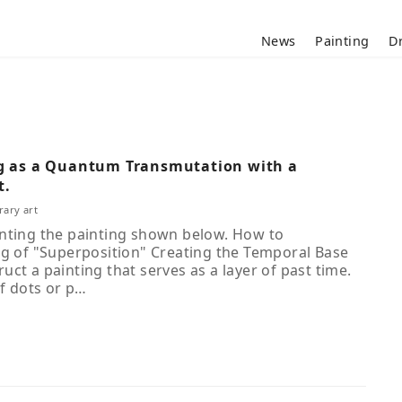
News
Painting
D
g as a Quantum Transmutation with a
t.
ary art
nting the painting shown below. How to
ng of "Superposition" Creating the Temporal Base
ct a painting that serves as a layer of past time.
of dots or p…