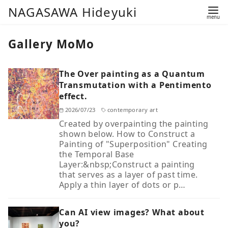
コ
NAGASAWA Hideyuki
ン
テ
Gallery MoMo
ン
ツ
The Over painting as a Quantum
へ
Transmutation with a Pentimento
移
effect.
動
2026/07/23
contemporary art
Created by overpainting the painting
shown below. How to Construct a
Painting of "Superposition" Creating
the Temporal Base
Layer:&nbsp;Construct a painting
that serves as a layer of past time.
Apply a thin layer of dots or p…
Can AI view images? What about
you?