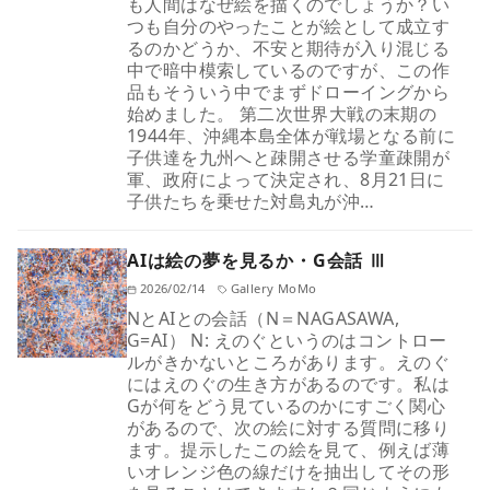
も人間はなぜ絵を描くのでしょうか？い
つも自分のやったことが絵として成立す
るのかどうか、不安と期待が入り混じる
中で暗中模索しているのですが、この作
品もそういう中でまずドローイングから
始めました。 第二次世界大戦の末期の
1944年、沖縄本島全体が戦場となる前に
子供達を九州へと疎開させる学童疎開が
軍、政府によって決定され、8月21日に
子供たちを乗せた対島丸が沖…
AIは絵の夢を見るか・G会話 Ⅲ
2026/02/14
Gallery MoMo
NとAIとの会話（N＝NAGASAWA,
G=AI） N: えのぐというのはコントロー
ルがきかないところがあります。えのぐ
にはえのぐの生き方があるのです。私は
Gが何をどう見ているのかにすごく関心
があるので、次の絵に対する質問に移り
ます。提示したこの絵を見て、例えば薄
いオレンジ色の線だけを抽出してその形