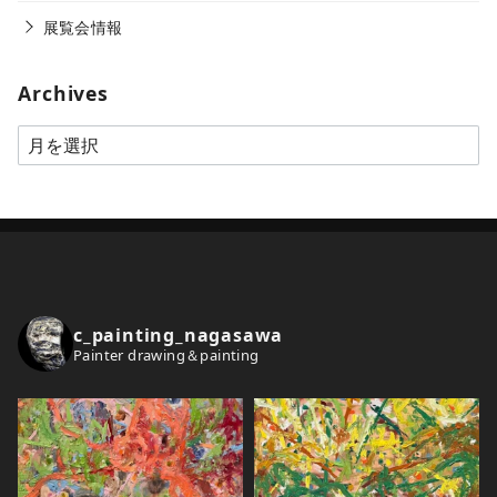
展覧会情報
Archives
A
r
c
h
i
v
e
c_painting_nagasawa
s
Painter drawing＆painting