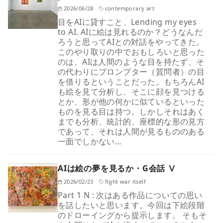
2026/06/28
contemporary art
目をAIに貸すこと、Lending my eyes
to AI. AIに絵は見れるのか？どうなんだ
ろうと思ってAIとの対話をやってきた。
このやり取りの中でおもしろいと思った
のは、AIは人間のような目を持たず、そ
の代わりにプロンプター（質問者）の目
を借りるということだった。もちろんAI
も絵を見て分析し、そこに顔を見つける
とか、形が他の何かに似ているといった
ものを見る目は持つ。しかしそれはあく
までも分析、統計的、座標的な形の見方
であって、それは人間が見るもののある
一面でしかない…
AIは絵の夢を見るか・G会話 Ⅴ
2026/02/23
fight war itself
Part 1 N : 次はある作品についての思い
を話したいと思います。今回は下絵段階
のドローイングから提示します。 そもそ