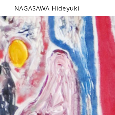
コ
NAGASAWA Hideyuki
ン
テ
ン
ツ
へ
移
動