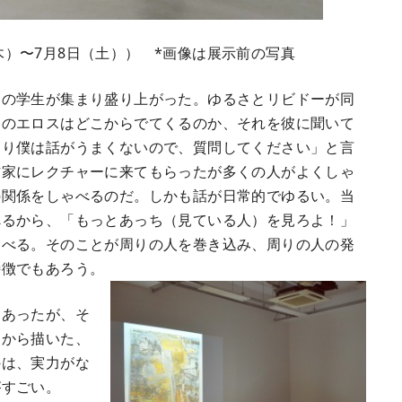
木）〜7月8日（土）） *画像は展示前の写真
くの学生が集まり盛り上がった。ゆるさとリビドーが同
ぐのエロスはどこからでてくるのか、それを彼に聞いて
まり僕は話がうまくないので、質問してください」と言
作家にレクチャーに来てもらったが多くの人がよくしゃ
の関係をしゃべるのだ。しかも話が日常的でゆるい。当
べるから、「もっとあっち（見ている人）を見ろよ！」
ゃべる。そのことが周りの人を巻き込み、周りの人の発
特徴でもあろう。
あったが、そ
るから描いた、
のは、実力がな
がすごい。