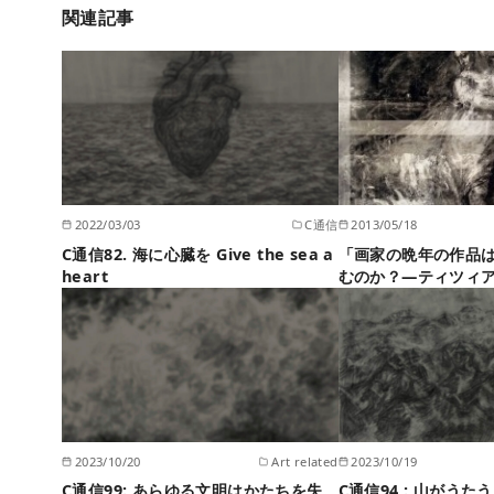
関連記事
2022/03/03
C通信
2013/05/18
C通信82. 海に心臓を Give the sea a
「画家の晩年の作品
heart
むのか？—ティツィ
2023/10/20
Art related
2023/10/19
C通信99: あらゆる文明はかたちを失
C通信94 : 山がうたう