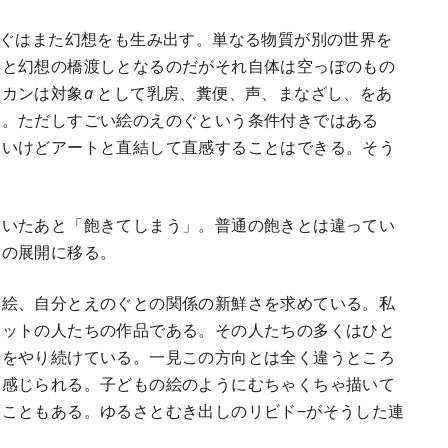
ぐはまた幻想をも生み出す。単なる物質が別の世界を
実と幻想の橋渡しとなるのだがそれ自体は空っぽのもの
ラカンは対象
a
として乳房、糞便、声、まなざし、をあ
る。ただしすごい絵のえのぐという条件付きではある
しいけどアートと直結して直感することはできる。そう
いたあと「飽きてしまう」。普通の飽きとは違ってい
次の展開に移る。
絵、自分とえのぐとの関係の新鮮さを求めている。私
ュットの人たちの作品である。その人たちの多くはひと
とをやり続けている。一見この方向とは全く違うところ
に感じられる。子どもの絵のようにむちゃくちゃ描いて
こともある。ゆるさとむき出しのリビド−がそうした連