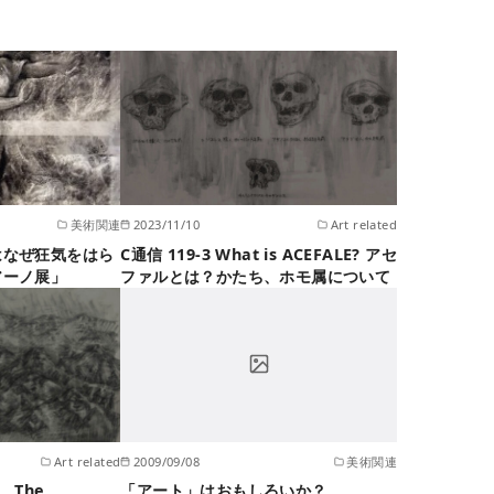
美術関連
2023/11/10
Art related
はなぜ狂気をはら
C通信 119-3 What is ACEFALE? アセ
アーノ展」
ファルとは？かたち、ホモ属について
Art related
2009/09/08
美術関連
 The
「アート」はおもしろいか？