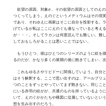
欲望の原因、対象
a
。その欲望の原因としてのえの
つくってしまう。えのぐというメディウムはその現
であり、それゆえに画家はそこに自分を投影する。
げているが私はここにえのぐも連なっていると考え
が・・・。そしてラカンは何度読んでも難しい。難
しておもしろがることは悪いことではない。
もうひとつ、彼はひとつのシリーズのように絵を描
るのだが、かなり多くの展開の後に飽きてしまい、
これもゆるさやリビドーに関係していよう。自分と
はそう解釈する。ここで思い出すのは、アールブリ
つのことをずっとやっていてまず飽きない。同じこ
にいる赤羽の絵がが、共通のものを持っているよう
いて、えのぐがかたちや構図に従属していないという
想を生み出すのだろう。