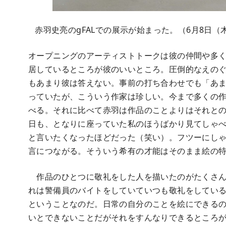
赤羽史亮のgFALでの展示が始まった。（6月8日（
オープニングのアーティストトークは彼の仲間や多
居しているところが彼のいいところ。圧倒的なえの
もあまり彼は答えない。事前の打ち合わせでも「あ
っていたが、こういう作家は珍しい。今まで多くの
べる。それに比べて赤羽は作品のことよりはそれと
日も、となりに座っていた私のほうばかり見てしゃ
と言いたくなったほどだった（笑い）。フツーにし
言につながる。そういう希有の才能はそのまま絵の
作品のひとつに敬礼をした人を描いたのがたくさん
れは警備員のバイトをしていていつも敬礼をしてい
ということなのだ。日常の自分のことを絵にできる
いとできないことだがそれをすんなりできるところ