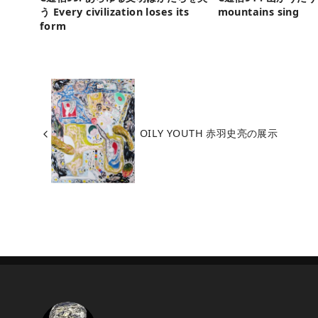
う Every civilization loses its
mountains sing
form
OILY YOUTH 赤羽史亮の展示