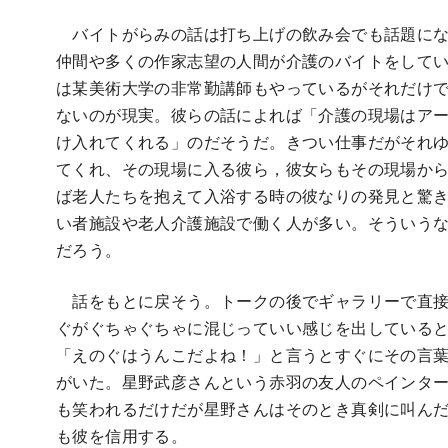
バイトがらみの話は打ち上げの飲み会でも話題にな
仲間や多くの作家志望の人間が介護のバイトをして
は某美術大学の非常勤講師もやっているがそれだけ
ないのが現実。彼らの話によれば「介護の現場はア
け入れてくれる」のだそうだ。きつい仕事だがそれ
てくれ、その現場に入る彼ら，彼女らもその現場から
ば老人たちを抱えて入浴する時の彼なりの発見と驚
い者施設や老人介護施設で働く人が多い。そういう
だろう。
話をもとに戻そう。トークの後でギャラリーで直接
ぐがぐちゃぐちゃに混じっていい感じを出している
「えのぐはうんこだよね！」と言うとすぐにその言
がいた。星野武彦さんという赤羽の友人のペインタ
も笑われるだけだが星野さんはそのとき真剣に叫ん
も彼を信用する。