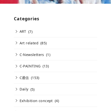
Categories
ART
(7)
Art related
(85)
C-Newsletters
(1)
C-PAINTING
(13)
C通信
(153)
Daily
(5)
Exhibition concept
(4)