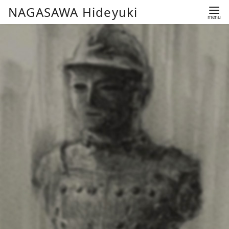
コ
NAGASAWA Hideyuki
ン
テ
ン
ツ
へ
移
動