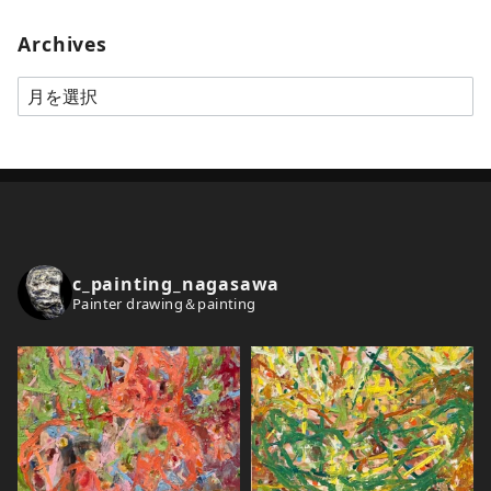
Archives
A
r
c
h
i
v
e
c_painting_nagasawa
s
Painter drawing＆painting