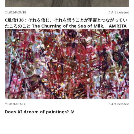
2024/09/18
Art related
C通信138：それを信じ、それを想うことが宇宙とつながってい
たころのこと The Churning of the Sea of Milk, AMRITA
2026/03/06
Art related
Does AI dream of paintings? Ⅳ