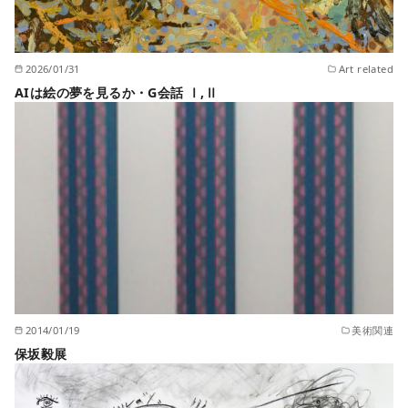
2026/01/31
Art related
AIは絵の夢を見るか・G会話 Ⅰ,Ⅱ
2014/01/19
美術関連
保坂毅展