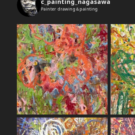
c_painting_nagasawa
Painter drawing＆painting