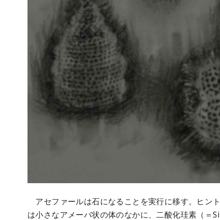
アセファールは石になることを実行に移す。ヒント
は小さなアメーバ状の体のなかに、二酸化珪素（＝Si