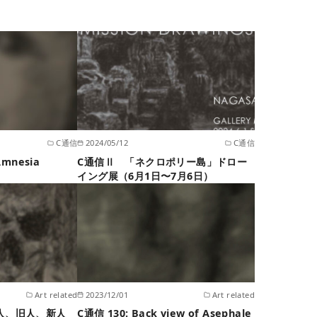
C通信
2024/05/12
C通信
mnesia
C通信Ⅱ 「ネクロポリー島」ドロー
イング展（6月1日〜7月6日）
Art related
2023/12/01
Art related
原人、旧人、新人
C通信 130: Back view of Asephale