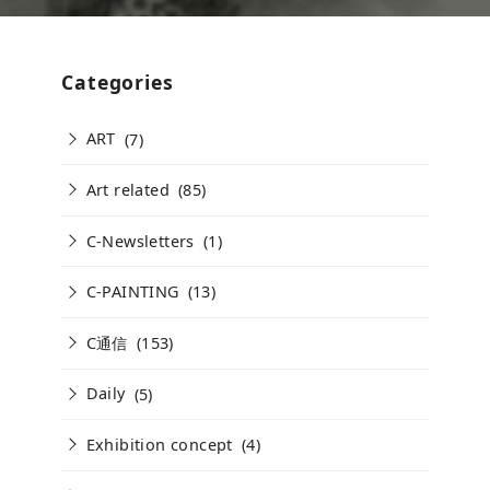
Categories
ART
(7)
Art related
(85)
C-Newsletters
(1)
C-PAINTING
(13)
C通信
(153)
Daily
(5)
Exhibition concept
(4)