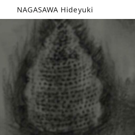
コ
NAGASAWA Hideyuki
ン
テ
ン
ツ
へ
移
動