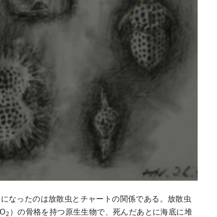
になったのは放散虫とチャートの関係である。放散虫
O
）の骨格を持つ原生生物で、死んだあとに海底に堆
2