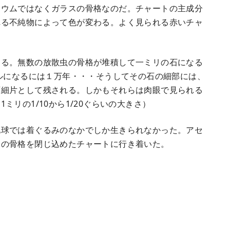
シウムではなくガラスの骨格なのだ。チャートの主成分
れる不純物によって色が変わる。よく見られる赤いチャ
る。無数の放散虫の骨格が堆積して一ミリの石になる
トルになるには１万年・・・そうしてその石の細部には、
石細片として残される。しかもそれらは肉眼で見られる
リの1/10から1/20ぐらいの大きさ）
球では着ぐるみのなかでしか生きられなかった。アセ
スの骨格を閉じ込めたチャートに行き着いた。