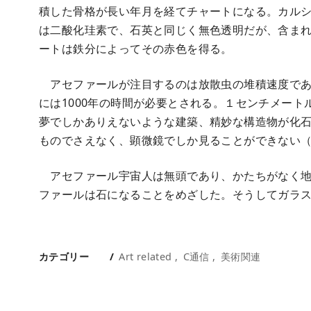
積した骨格が長い年月を経てチャートになる。カル
は二酸化珪素で、石英と同じく無色透明だが、含ま
ートは鉄分によってその赤色を得る。
アセファールが注目するのは放散虫の堆積速度であ
には1000年の時間が必要とされる。１センチメー
夢でしかありえないような建築、精妙な構造物が化
ものでさえなく、顕微鏡でしか見ることができない（1ミ
アセファール宇宙人は無頭であり、かたちがなく地
ファールは石になることをめざした。そうしてガラ
カテゴリー
Art related
C通信
美術関連