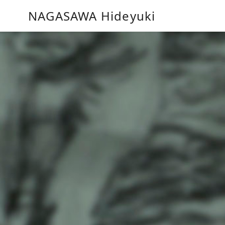
コ
NAGASAWA Hideyuki
ン
テ
ン
ツ
へ
移
動