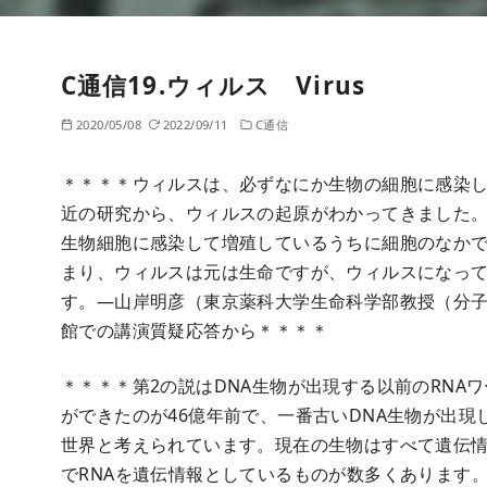
C通信19.ウィルス Virus
2020/05/08
2022/09/11
C通信
＊＊＊＊ウィルスは、必ずなにか生物の細胞に感染
近の研究から、ウィルスの起原がわかってきました
生物細胞に感染して増殖しているうちに細胞のなか
まり、ウィルスは元は生命ですが、ウィルスになっ
す。—山岸明彦（東京薬科大学生命科学部教授（分
館での講演質疑応答から＊＊＊＊
＊＊＊＊第2の説はDNA生物が出現する以前のRNA
ができたのが46億年前で、一番古いDNA生物が出現
世界と考えられています。現在の生物はすべて遺伝情
でRNAを遺伝情報としているものが数多くあります