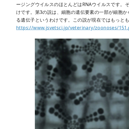
ージングウイルスのほとんどはRNAウイルスです。
けです。第3の説は、細胞の遺伝要素の一部が細胞か
る遺伝子というわけです。この説が現在ではもっと
https://www.jsvetsci.jp/veterinary/zoonoses/151