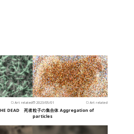
Art related
2023/05/01
Art related
F THE DEAD 死者
粒子の集合体 Aggregation of
particles