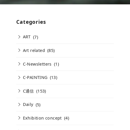
Categories
ART
(7)
Art related
(85)
C-Newsletters
(1)
C-PAINTING
(13)
C通信
(153)
Daily
(5)
Exhibition concept
(4)