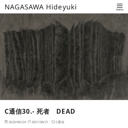
コ
NAGASAWA Hideyuki
ン
テ
ン
ツ
へ
移
動
C通信30.- 死者 DEAD
2020/06/24
2021/06/21
C通信