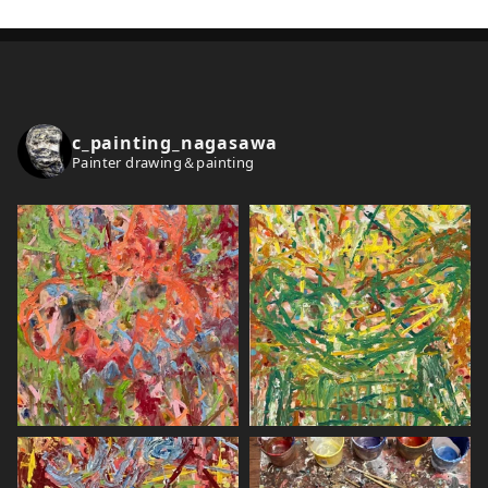
c
h
i
v
e
c_painting_nagasawa
s
Painter drawing＆painting