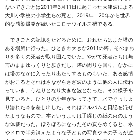
ないできごとは2011年3月11日に起こった大津波による
大川小学校の小学生らの死と、2019年、20年から世界
的な感染爆発が続いたコロナウイルス禍である。
できごとの記憶をたどるために、おれたちはまた塔の
ある場所に行った。ひときわ大きな2011の塔。そのまわ
りを多くの死者が取り囲んでいた。やがて死者たちは無
言のままゆっくりと歩きだし、塔の周りを回り、なかに
は塔のなかに入ったり出たりするものもいた。ある感情
がおこるとそれはさながらさざ波のように他の人に伝わ
っていき、うねりとなり大きな波となった。その様子を
見ていると、ひとりの少年がやってきて、水でぐっしょ
り濡れた本を差し出した。それはアルバムと日記を混ぜ
たようなもので、本というよりは手綴じの紙の束のよう
な体裁だった。ぼろぼろになったその頁をめくると、水
やドロで半分消えたような子どもの写真やその子らが遊