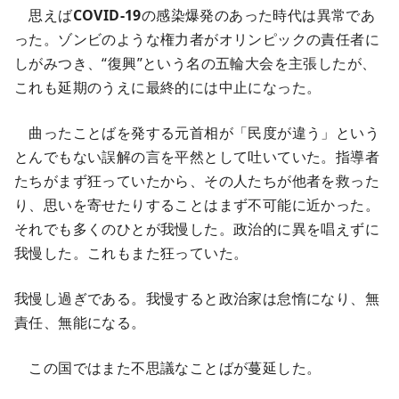
思えば
COVID-19
の感染爆発のあった時代は異常であ
った。ゾンビのような権力者がオリンピックの責任者に
しがみつき、“復興”という名の五輪大会を主張したが、
これも延期のうえに最終的には中止になった。
曲ったことばを発する元首相が「民度が違う」という
とんでもない誤解の言を平然として吐いていた。指導者
たちがまず狂っていたから、その人たちが他者を救った
り、思いを寄せたりすることはまず不可能に近かった。
それでも多くのひとが我慢した。政治的に異を唱えずに
我慢した。これもまた狂っていた。
我慢し過ぎである。我慢すると政治家は怠惰になり、無
責任、無能になる。
この国ではまた不思議なことばが蔓延した。