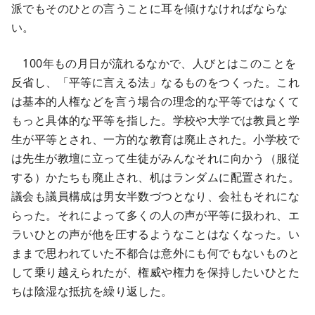
派でもそのひとの言うことに耳を傾けなければならな
い。
100年もの月日が流れるなかで、人びとはこのことを
反省し、「平等に言える法」なるものをつくった。これ
は基本的人権などを言う場合の理念的な平等ではなくて
もっと具体的な平等を指した。学校や大学では教員と学
生が平等とされ、一方的な教育は廃止された。小学校で
は先生が教壇に立って生徒がみんなそれに向かう（服従
する）かたちも廃止され、机はランダムに配置された。
議会も議員構成は男女半数づつとなり、会社もそれにな
らった。それによって多くの人の声が平等に扱われ、エ
ラいひとの声が他を圧するようなことはなくなった。い
ままで思われていた不都合は意外にも何でもないものと
して乗り越えられたが、権威や権力を保持したいひとた
ちは陰湿な抵抗を繰り返した。