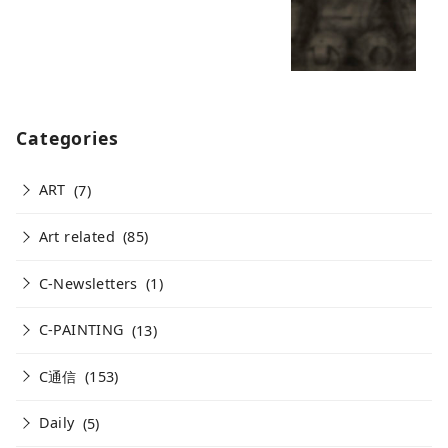
Categories
ART
(7)
Art related
(85)
C-Newsletters
(1)
C-PAINTING
(13)
C通信
(153)
Daily
(5)