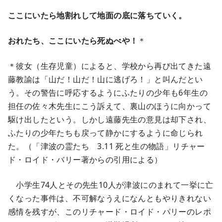
ここにいたら地割れして地面の底に落ちていく。
おれたち、ここにいたら死ぬべや！
＊
＊彼女（生存児童）によると、学校から再び出てきた遠
藤教諭は「山だ！山だ！山に逃げろ！」と叫んだとい
う。その警告に呼応するようにふたりの少年も6年生の
担任の佐々木先生にこう訴えて、裏山のほうに向かって
駆け出したという。しかし遠藤先生の意見は却下され、
ふたりの少年たちも戻って静かにするように命じられ
た。（「津波の霊たち 3.11 死と生の物語」リチャー
ド・ロイド・バリー著からの引用による）
小学生74人とその先生10人が津波にのまれて一挙に亡
くなった事件は、不可解なうえになんともやりきれない
感情を残すが、このリチャード・ロイド・パリーのレポ