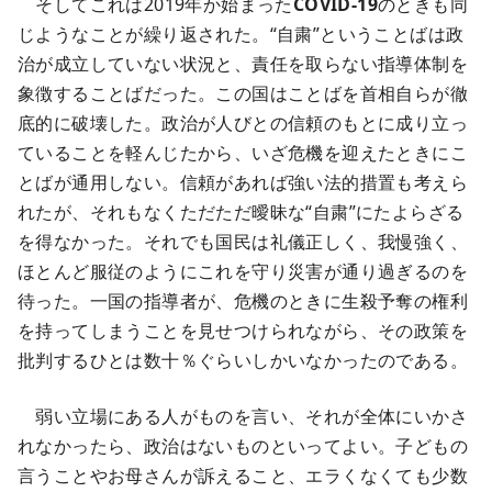
そしてこれは2019年か始まった
COVID-19
のときも同
じようなことが繰り返された。“自粛”ということばは政
治が成立していない状況と、責任を取らない指導体制を
象徴することばだった。この国はことばを首相自らが徹
底的に破壊した。政治が人びとの信頼のもとに成り立っ
ていることを軽んじたから、いざ危機を迎えたときにこ
とばが通用しない。信頼があれば強い法的措置も考えら
れたが、それもなくただただ曖昧な“自粛”にたよらざる
を得なかった。それでも国民は礼儀正しく、我慢強く、
ほとんど服従のようにこれを守り災害が通り過ぎるのを
待った。一国の指導者が、危機のときに生殺予奪の権利
を持ってしまうことを見せつけられながら、その政策を
批判するひとは数十％ぐらいしかいなかったのである。
弱い立場にある人がものを言い、それが全体にいかさ
れなかったら、政治はないものといってよい。子どもの
言うことやお母さんが訴えること、エラくなくても少数