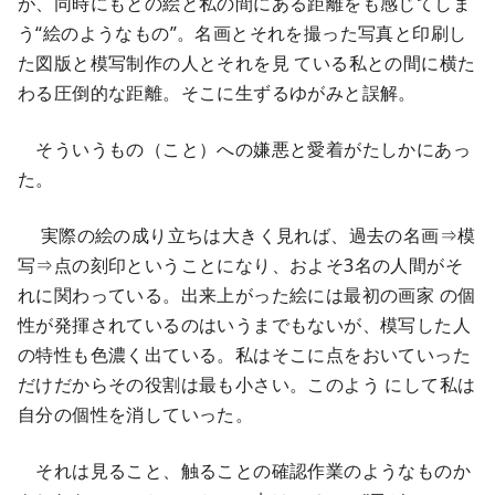
が、同時にもとの絵と私の間にある距離をも感じてしま
う“絵のようなもの”。名画とそれを撮った写真と印刷し
た図版と模写制作の人とそれを見 ている私との間に横た
わる圧倒的な距離。そこに生ずるゆがみと誤解。
そういうもの（こと）への嫌悪と愛着がたしかにあっ
た。
実際の絵の成り立ちは大きく見れば、過去の名画⇒模
写⇒点の刻印ということになり、およそ3名の人間がそ
れに関わっている。出来上がった絵には最初の画家 の個
性が発揮されているのはいうまでもないが、模写した人
の特性も色濃く出ている。私はそこに点をおいていった
だけだからその役割は最も小さい。このよう にして私は
自分の個性を消していった。
それは見ること、触ることの確認作業のようなものか