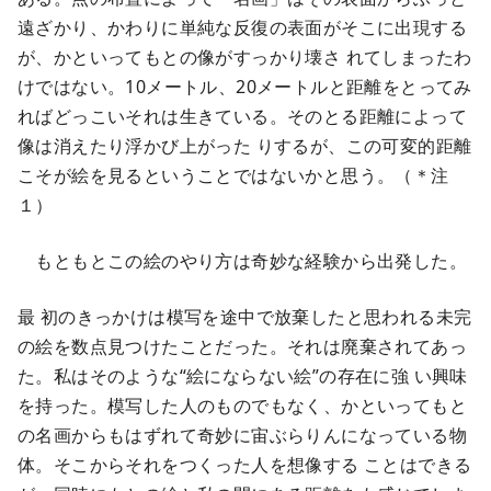
遠ざかり、かわりに単純な反復の表面がそこに出現する
が、かといってもとの像がすっかり壊さ れてしまったわ
けではない。10メートル、20メートルと距離をとってみ
ればどっこいそれは生きている。そのとる距離によって
像は消えたり浮かび上がった りするが、この可変的距離
こそが絵を見るということではないかと思う。（＊注
１）
もともとこの絵のやり方は奇妙な経験から出発した。
最 初のきっかけは模写を途中で放棄したと思われる未完
の絵を数点見つけたことだった。それは廃棄されてあっ
た。私はそのような“絵にならない絵”の存在に強 い興味
を持った。模写した人のものでもなく、かといってもと
の名画からもはずれて奇妙に宙ぶらりんになっている物
体。そこからそれをつくった人を想像する ことはできる