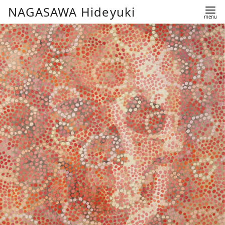
コ
NAGASAWA Hideyuki
ン
テ
ン
ツ
へ
移
動