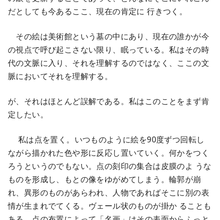
だとしても今あるここ、現在の肯定に 行きつく。
その絵は美術館という墓の中にあり、現在の誰かが今
の視点で呼び起こさない限り、眠っている。私はその時
代の文脈に入り、それを理解するのではなく、ここの文
脈においてそれを理解する。
が、それはほとんど誤解である。私はこのことをまず肯
定したい。
私は点を置く。いつものように絵を90度ずつ回転し
ながら描かれた色や形に反応し置いていく。何かをつく
ろうというのでもない。点の刻印の集合は皮膜のよ うな
ものを形成し、もとの像をゆがめてしまう。輪郭が崩
れ、異形のものがあらわれ、人物であればそこに別の表
情が生まれでてくる。ヴェール状のものが掛か ることも
ある。点の布置によって「名画」はその表面からふっと