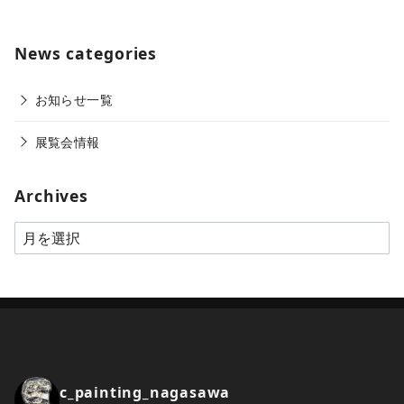
News categories
お知らせ一覧
展覧会情報
Archives
A
r
c
h
i
v
e
c_painting_nagasawa
s