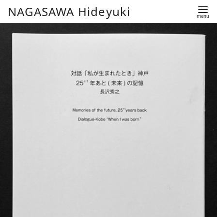
コ
NAGASAWA Hideyuki
ン
テ
ン
ツ
へ
移
動