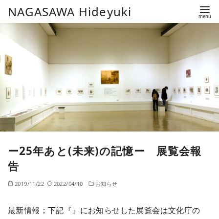
コ
NAGASAWA Hideyuki
ン
テ
ン
ツ
へ
移
動
ー25年あと(未来)の記憶ー 展覧会報
告
2019/11/22
2022/04/10
お知らせ
最新情報；下記『』にお知らせした展覧会は文化庁の