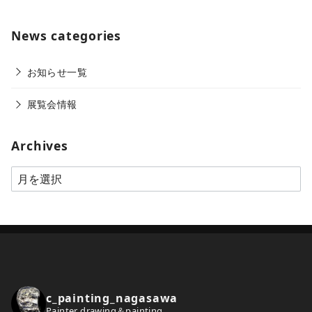
News categories
お知らせ一覧
展覧会情報
Archives
A
r
c
h
i
v
e
c_painting_nagasawa
s
Painter drawing＆painting