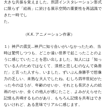
大きな共振を覚えました。所謂インスタレーション形式
に限らず「絵画」に於ける展示空間の重要性を再認識で
きた一時でし
た。
（K.K. アニメーション作家）
１）神戸の震災…神戸に知り合いがいなかったため、当
時は驚愕しつつも、どこか遠い世界で起こったことのよ
うに感じていたことを思い出しました。知人には「知っ
ている人のためではなくて、漠然と悲しむのなんて偽善
だ」と言った人すら、いました。ずいぶん身勝手で想像
力の乏しい、未熟な大人でしたね。むしろ四半世紀がた
った今のほうが、年齢のせいか、それとも長沢さんの絵
画のせいか、全くの他人が感じたこと、よみがえらせた
記憶も共鳴するものがあり、もちろん記憶を共有はでき
ないけれど、ある意味でリアルに感じます。