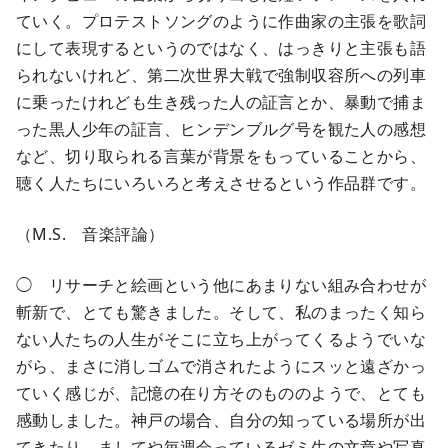
ていく。プロテストソングのように作曲家の主張を歌詞
にして表現するというのではなく、はっきりと主張も語
られないけれど、第二次世界大戦で強制収容所への列車
に乗ったけれども生き残った人の証言とか、暴動で捕ま
った黒人少年の証言、ヒンデンブルグ号を観た人の感想
など、切り取られる言葉が背景をもっていることから、
聴く人たちにいろいろと考えさせるという作品群です。
（M.S. 音楽評論）
◯ リサーチと絵画という他にあまりない組み合わせが
斬新で、とても驚きました。そして、私のまったく知ら
ない人たちの人生がそこに立ち上がってくるようでいな
がら、まさに消しゴムで消されたようにスッと遠ざかっ
ていく感じが、記憶の在り方そのもののようで、とても
感動しました。神戸の場合、自分の知っている場所が出
てきたり、ましてや毎週会っているゼミ生の文章や写真