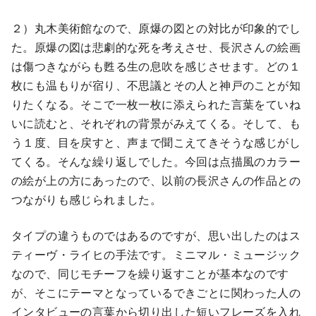
２）丸木美術館なので、原爆の図との対比が印象的でし
た。原爆の図は悲劇的な死を考えさせ、長沢さんの絵画
は傷つきながらも甦る生の息吹を感じさせます。どの１
枚にも温もりが宿り、不思議とその人と神戸のことが知
りたくなる。そこで一枚一枚に添えられた言葉をていね
いに読むと、それぞれの背景がみえてくる。そして、も
う１度、目を戻すと、声まで聞こえてきそうな感じがし
てくる。そんな繰り返しでした。今回は点描風のカラー
の絵が上の方にあったので、以前の長沢さんの作品との
つながりも感じられました。
タイプの違うものではあるのですが、思い出したのはス
ティーヴ・ライヒの手法です。ミニマル・ミュージック
なので、同じモチーフを繰り返すことが基本なのです
が、そこにテーマとなっているできごとに関わった人の
インタビューの言葉から切り出した短いフレーズを入れ