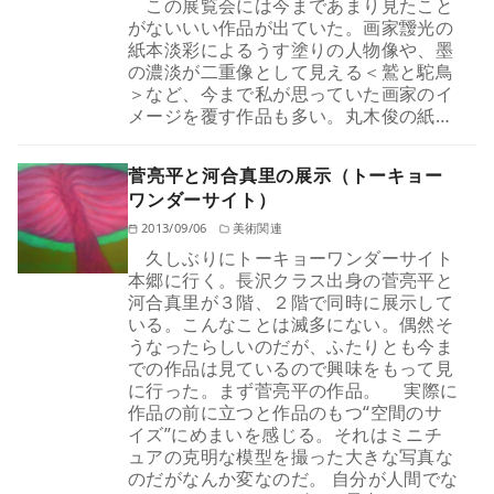
この展覧会には今まであまり見たこと
がないいい作品が出ていた。画家靉光の
紙本淡彩によるうす塗りの人物像や、墨
の濃淡が二重像として見える＜鷲と駝鳥
＞など、今まで私が思っていた画家のイ
メージを覆す作品も多い。丸木俊の紙…
菅亮平と河合真里の展示（トーキョー
ワンダーサイト）
2013/09/06
美術関連
久しぶりにトーキョーワンダーサイト
本郷に行く。長沢クラス出身の菅亮平と
河合真里が３階、２階で同時に展示して
いる。こんなことは滅多にない。偶然そ
うなったらしいのだが、ふたりとも今ま
での作品は見ているので興味をもって見
に行った。まず菅亮平の作品。 実際に
作品の前に立つと作品のもつ“空間のサ
イズ”にめまいを感じる。それはミニチ
ュアの克明な模型を撮った大きな写真な
のだがなんか変なのだ。 自分が人間でな