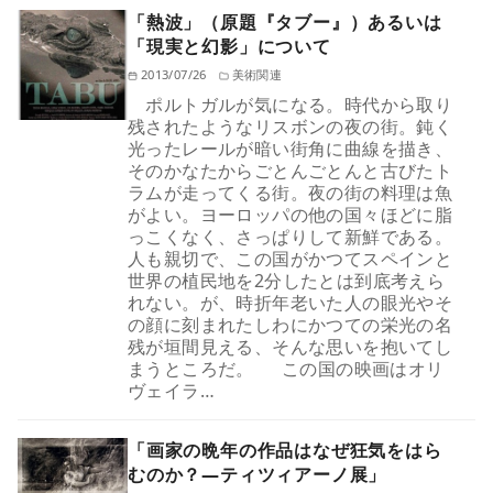
「熱波」（原題『タブー』）あるいは
「現実と幻影」について
2013/07/26
美術関連
ポルトガルが気になる。時代から取り
残されたようなリスボンの夜の街。鈍く
光ったレールが暗い街角に曲線を描き、
そのかなたからごとんごとんと古びたト
ラムが走ってくる街。夜の街の料理は魚
がよい。ヨーロッパの他の国々ほどに脂
っこくなく、さっぱりして新鮮である。
人も親切で、この国がかつてスペインと
世界の植民地を2分したとは到底考えら
れない。が、時折年老いた人の眼光やそ
の顔に刻まれたしわにかつての栄光の名
残が垣間見える、そんな思いを抱いてし
まうところだ。 この国の映画はオリ
ヴェイラ…
「画家の晩年の作品はなぜ狂気をはら
むのか？—ティツィアーノ展」