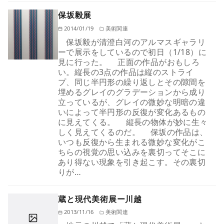
保坂毅展
2014/01/19
美術関連
保坂毅が清澄白河のアルマスギャラリ
ーで展示をしているので初日（1/18）に
見に行った。 正面の作品がおもしろ
い。縦長の3点の作品は縦のストライ
プ、同じ半円形の繰り返しとその隙間を
埋めるグレイのグラデーションから成り
立っているが、グレイの微妙な明暗の違
いによって半円形の反復が変化あるもの
に見えてくる。 縦長の物体が妙に生々
しく見えてくるのだ。 保坂の作品は、
いつも反復から生まれる微妙な変化がこ
ちらの視覚の思い込みを裏切ってそこに
あり得ない現象を引き起こす。その裏切
りが…
蔵と現代美術展ー川越
2013/11/16
美術関連