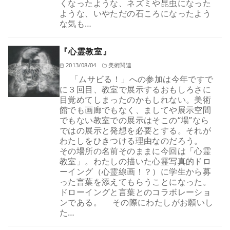
くなったような、ネズミや昆虫になった
ような、いやただの石ころになったよう
な気も…
『心霊教室』
2013/08/04
美術関連
「ムサビる！」への参加は今年ですで
に３回目、教室で展示するおもしろさに
目覚めてしまったのかもしれない。美術
館でも画廊でもなく、ましてや展示空間
でもない教室での展示はそこの“場”なら
ではの展示と発想を必要とする。それが
わたしをひきつける理由なのだろう。
その場所の名前そのままに今回は「心霊
教室」。わたしの描いた心霊写真的ドロ
ーイング（心霊線画！？）に学生から募
った言葉を添えてもらうことになった。
ドローイングと言葉とのコラボレーショ
ンである。 その際にわたしがお願いし
た…