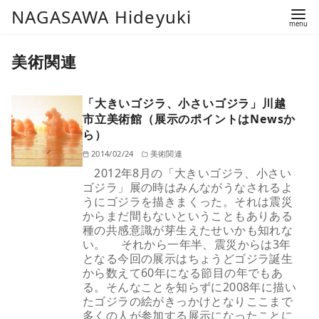
コ
NAGASAWA Hideyuki
ン
テ
美術関連
ン
ツ
「大きいゴジラ、小さいゴジラ」川越
へ
市立美術館（展示のポイントはNewsか
移
ら）
動
2014/02/24
美術関連
2012年8月の「大きいゴジラ、小さい
ゴジラ」展の時はみんながうなされるよ
うにゴジラを描きまくった。それは震災
からまだ間もないということもありある
種の共感意識が芽生えたせいかも知れな
い。 それから一年半、震災からは3年
となる今回の展示はちょうどゴジラ誕生
から数えて60年になる節目の年でもあ
る。そんなことを知らずに2008年に描い
たゴジラの絵がきっかけとなりここまで
多くの人が参加する展示になったことに