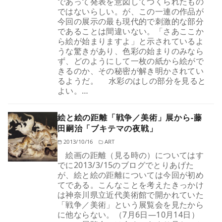
であって発表を意図してつくられたもの
ではないらしい。が、この一連の作品が
今回の展示の最も現代的で刺激的な部分
であることは間違いない。「さあここか
ら絵が始まりますよ」と示されているよ
うな驚きがあり、色彩の始まりのみなら
ず、どのようにして一枚の紙から絵がで
きるのか、その秘密が解き明かされてい
るようだ。 水彩のはしの部分を見ると
よい。…
絵と絵の距離「戦争／美術」展から-藤
田嗣治「ブキテマの夜戦」
2013/10/16
ART
絵画の距離（見る時の）についてはす
でに2013/3/15のブログでとりあげた
が、絵と絵の距離については今回が初め
てである。こんなことを考えたきっかけ
は神奈川県立近代美術館で開かれていた
「戦争／美術」という展覧会を見たから
に他ならない。（7月6日—10月14日）