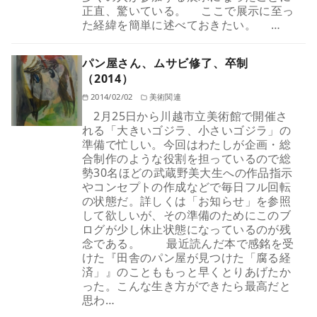
正直、驚いている。 ここで展示に至っ
た経緯を簡単に述べておきたい。 …
パン屋さん、ムサビ修了、卒制
（2014）
2014/02/02
美術関連
2月25日から川越市立美術館で開催さ
れる「大きいゴジラ、小さいゴジラ」の
準備で忙しい。今回はわたしが企画・総
合制作のような役割を担っているので総
勢30名ほどの武蔵野美大生への作品指示
やコンセプトの作成などで毎日フル回転
の状態だ。詳しくは「お知らせ」を参照
して欲しいが、その準備のためにこのブ
ログが少し休止状態になっているのが残
念である。 最近読んだ本で感銘を受
けた『田舎のパン屋が見つけた「腐る経
済」』のことももっと早くとりあげたか
った。こんな生き方ができたら最高だと
思わ…