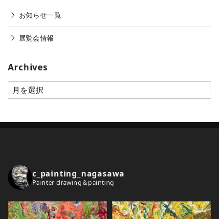
お知らせ一覧
展覧会情報
Archives
A
r
c
h
i
v
e
c_painting_nagasawa
s
Painter drawing＆painting