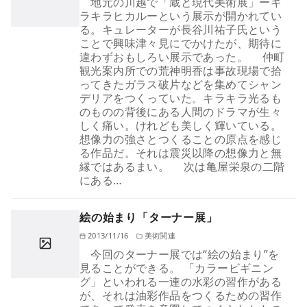
地元の川越で「蔵と現代美術展」ーキ
ラキラヒカルーという展示が開かれてい
る。キュレーターが長谷川祐子氏という
ことで興味津々見にでかけたが、期待に
違わずおもしろい展示であった。 仲町
観光案内所での荒神明香は事故現場で拾
ってきたガラス破片などを集めてシャン
デリアをつくっていた。キラキラ光るも
のものの背後にある人間のドラマが生々
しく痛い。けれども美しく輝いている。
想像力の強さとつくることの原点を感じ
る作品だ。それは震災以降の想像力と無
縁ではあるまい。 次は亀屋栄泉の二階
にある…
絵の始まり「ターナー展」
2013/11/16
美術関連
今回のターナー展では“絵の始まり”を
見ることができる。 「カラービギニン
グ」といわれる一連の水彩の習作がある
が、それは油彩作品をつくるための習作