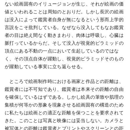
ない絵画固有のイリュージョンが生じ、それが絵画の価
値といわれることは周知のとおりだ。しかし長沢の絵画
は没入によって鑑賞者自身が無になるという形而上学的
言説をこそ批判している。なぜなら没入してもなお鑑賞
者の目は絶え間なく動きまわり、肉体は呼吸し、心臓は
脈打っているからだ。そして没入が視覚的ピラミッドの
頂点にある不動の一点において生起しているのではな
く、その頂点自体が躍動し、視覚的ピラミッドそのもの
が躍動している事実に立ち返らせる。
ところで絵画制作時における画家と作品との距離は、
鑑賞者には不可知であり、鑑賞者は本来その距離の自由
を確保しているはずである。しかし絵具の筆致や肌理の
集積が何等かの形象を現象させる絵画固有の構造のため
に私たちは絵画との適正な距離を保つことを要求されて
きた。このことは写真と映像には妥当しない。カメラと
被写体との距離は鑑賞者とプリントやスクリーンとの距