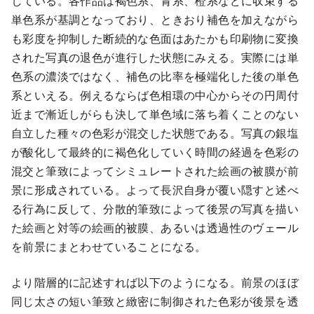
している。各作品は褐色系、青系、橙系などに収束する
単色系が基調となっており、ときおり補色を加えながら
も彩度を抑制した断続的な色面はあたかも印刷物に変換
された写真の退色が進行した状態にみえる。実際には単
色系の濃淡ではなく、補色の比率を極端化した後の単色
系といえる。例えるならば色相環の中心からその円周付
近まで漸近しがらも決して単色域に落ち着くことのない
自立した種々の色彩が混交した状態である。写真の銀塩
が酸化して最終的に褐色化していく時間の経過を色彩の
混交と筆致によってシミュレートされた絵画の被膜が前
景に形成されている。よって長沢自身が覆い隠すと述べ
る行為に反して、分散的筆致によって後景の写真を描い
た絵画と対等の絵画的被膜、あるいは透過性のヴェール
を前景にまとわせていることになる。
より階層的に記述すれば以下のようになる。前景のほぼ
同じ太さの短い筆致と緻密に制御された色彩が後景を透