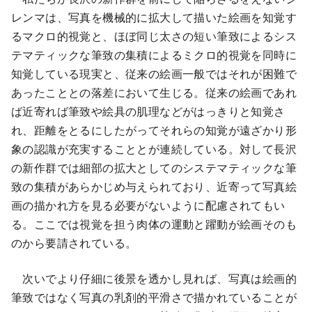
レンマは、写真を機械的に拡大して描いた絵画を知覚す
るマクロ的視覚と、ほぼ同じ太さの短い筆致によるシス
テマティックな筆致の集積によるミクロ的視覚を同時に
知覚している現実と、従来の絵画一般ではそれが困難で
あったこととの落差において生じる。従来の絵画であれ
ば近寄れば筆致や絵具の肌理などがはっきりと知覚さ
れ、距離をとるにしたがってそれらの知覚が遠ざかり形
象の認識が充実することとが連続している。対して長沢
の新作群では細部の拡大としてのシステマティックな筆
致の集積があらかじめ与えられており、近寄って写真絵
画の描かれ方を見る必要がないように配慮されてもい
る。ここでは視覚を担う肉体の運動と躍動が絵画そのも
のから要請されている。
次いでより仔細に後景を透かし見れば、写真は絵画的
筆致ではなく写真の乳剤的平滑さで描かれていることが