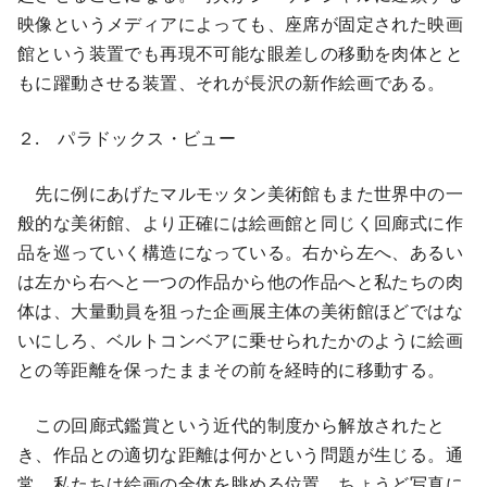
映像というメディアによっても、座席が固定された映画
館という装置でも再現不可能な眼差しの移動を肉体とと
もに躍動させる装置、それが長沢の新作絵画である。
２. パラドックス・ビュー
先に例にあげたマルモッタン美術館もまた世界中の一
般的な美術館、より正確には絵画館と同じく回廊式に作
品を巡っていく構造になっている。右から左へ、あるい
は左から右へと一つの作品から他の作品へと私たちの肉
体は、大量動員を狙った企画展主体の美術館ほどではな
いにしろ、ベルトコンベアに乗せられたかのように絵画
との等距離を保ったままその前を経時的に移動する。
この回廊式鑑賞という近代的制度から解放されたと
き、作品との適切な距離は何かという問題が生じる。通
常、私たちは絵画の全体を眺める位置、ちょうど写真に