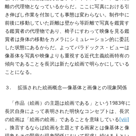
離の代理物となっているからだ。ここに写真における引
き伸ばし作業を付加しても事態は変わらない。制作中に
前後に移動していた距離は壁から等距離で写真を鑑賞す
る鑑賞者の代理物であり、椅子にすわって映像を見る鑑
賞者は身体の移動をカメラにシミュレーション的に委託
した状態にあるからだ。よってパラドックス・ビューは
像基体を写真や映像よりも重視する近代主義絵画特有の
傾向であることを長沢は新たな絵画で明らかにしている
ことになる。
３. 拡張された絵画概念―像基体と画像との現象関係
「作品（絵画）の主題は絵画である」という1983年に
長沢自身によって表明された明快なコンセプトは、長沢
の絵画は「絵画の絵画」であることを意味している
[viii]
。換言するならば絵画を主題とする画家とは像基体と像
現象をその緊密な現象関係において探求し続ける人とい