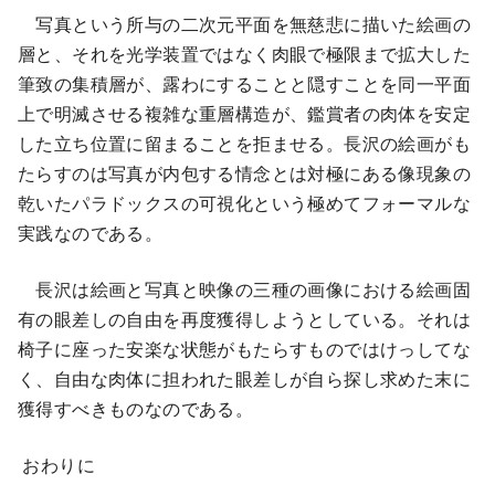
写真という所与の二次元平面を無慈悲に描いた絵画の
層と、それを光学装置ではなく肉眼で極限まで拡大した
筆致の集積層が、露わにすることと隠すことを同一平面
上で明滅させる複雑な重層構造が、鑑賞者の肉体を安定
した立ち位置に留まることを拒ませる。長沢の絵画がも
たらすのは写真が内包する情念とは対極にある像現象の
乾いたパラドックスの可視化という極めてフォーマルな
実践なのである。
長沢は絵画と写真と映像の三種の画像における絵画固
有の眼差しの自由を再度獲得しようとしている。それは
椅子に座った安楽な状態がもたらすものではけっしてな
く、自由な肉体に担われた眼差しが自ら探し求めた末に
獲得すべきものなのである。
おわりに