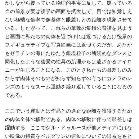
かしながら覆っている物理的事実に反して、覆っている
当の前景が実は後景の画面を拡大して、目では知覚しえ
ない極端な倍率で像基体と眼差しとの距離を現象させて
いる。したがって、これらの筆致の集積の背後を見よう
と画面に私たちの肉体を近づければ近づけるだけ後景の
フィギュラティブな写真絵画には近づくのだが、あたか
もゼラチンの海にたゆたう銀塩粒子の断続的なダンスと
同化したような後景の絵具の肌理からは遠ざかるアイロ
ニーが生じることになる。このとき私たちの眼差しのみ
ならず肉体そのものが知らず知らずのうちにカメラのレ
ンズのようなズーム運動を繰り返していることになるの
である。
ここでいう運動とは作品との適正な距離を獲得するため
の肉体全体の移動である。肉体の移動に伴って眼差しは
躍動する。ここでジル・ドゥルーズが他メディアにはな
い映像の特質をベルグソンの運動についての思索をもと