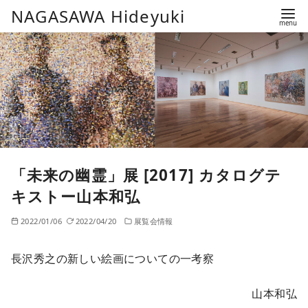
コ
NAGASAWA Hideyuki
ン
テ
ン
ツ
へ
移
動
「未来の幽霊」展 [2017] カタログテ
キストー山本和弘
2022/01/06
2022/04/20
展覧会情報
長沢秀之の新しい絵画についての一考察
山本和弘