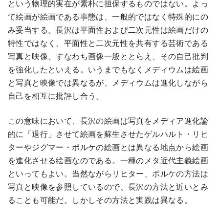
という物理的実在が素朴に担保するものではない。よっ
て絵画が絵画である事態は、一般的ではなく特殊的にの
み妥当する。長沢は平面性および二次元性は絵画だけの
特性ではなく、平面性と二次元性を共有する芸術である
写真と映像、すなわち画像一般ととらえ、その自己批判
を強化したといえる。いうまでもなくメディウムは絵画
と写真と映像では異なるが、メディウムは進化しながら
自己を相互に批評し合う。
この意味において、長沢の絵画は写真をメディア進化論
的に「退行」させて絵画を蘇生させたゲルハルト・リヒ
ターやジグマー・ポルケの絵画とは異なる地点から絵画
を進化させる絵画なのである。一種のメタ近代主義絵画
といってもよい。当然ながらリヒター、ポルケの方法は
写真と映像を参照しているので、長沢の方法と近いとみ
ることも可能だ。しかしその方法と実践は異なる。