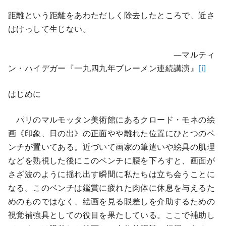
距離という距離をあわただしく除去したところで、近さ
はけっして生じない。
—マルティ
ン・ハイデガー『一九四九年ブレーメン連続講演』
[i]
はじめに
パリのマルモッタン美術館にあるクロード・モネの絵
画《印象、日の出》の正面やや離れた位置にひとつのベ
ンチが置いてある。近づいて画家の筆遣いや絵具の肌理
などを熟視した後にこのベンチに腰を下ろすと、画面が
さざ波のように揺れ出す瞬間に私たちは立ち会うことに
なる。このベンチは鑑賞に疲れた肉体に休息を与えるた
めのものではなく、絵画を見る眼差しを介助するための
視覚補強具としての役目を果たしている。ここで補助し