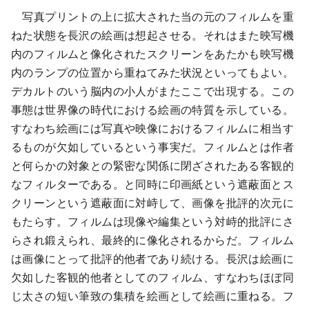
写真プリントの上に拡大された当の元のフィルムを重
ねた状態を長沢の絵画は想起させる。それはまた映写機
内のフィルムと像化されたスクリーンをあたかも映写機
内のランプの位置から重ねてみた状況といってもよい。
デカルトのいう脳内の小人がまたここで出現する。この
事態は世界像の時代における絵画の特質を示している。
すなわち絵画には写真や映像におけるフィルムに相当す
るものが欠如しているという事実だ。フィルムとは作者
と何らかの対象との緊密な関係に閉ざされたある客観的
なフィルターである。と同時に印画紙という遮蔽面とス
クリーンという遮蔽面に対峙して、画像を批評的次元に
もたらす。フィルムは現像や編集という対峙的批評にさ
らされ鍛えられ、最終的に像化されるからだ。フィルム
は画像にとって批評的他者であり続ける。長沢は絵画に
欠如した客観的他者としてのフィルム、すなわちほぼ同
じ太さの短い筆致の集積を絵画として絵画に重ねる。フ