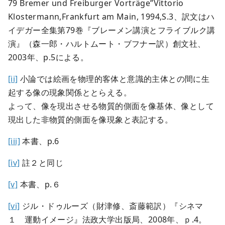
79 Bremer und Freiburger Vorträge”Vittorio
Klostermann,Frankfurt am Main, 1994,S.3、訳文はハ
イデガー全集第79巻『ブレーメン講演とフライブルク講
演』（森一郎・ハルトムート・ブフナー訳）創文社、
2003年、p.5による。
[ii]
小論では絵画を物理的客体と意識的主体との間に生
起する像の現象関係ととらえる。
よって、像を現出させる物質的側面を像基体、像として
現出した非物質的側面を像現象と表記する。
[iii]
本書、p.6
[iv]
註２と同じ
[v]
本書、p.６
[vi]
ジル・ドゥルーズ（財津修、斎藤範訳）『シネマ
１ 運動イメージ』法政大学出版局、2008年、ｐ.4。