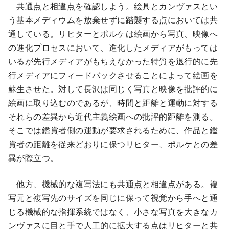
共通点と相違点を確認しよう。絵具とカンヴァスとい
う基本メディウムを放棄せずに踏襲する点においては共
通している。リヒターとポルケは絵画から写真、映像へ
の進化プロセスにおいて、進化したメディアがもっては
いるが先行メディアがもちえなかった特質を退行的に先
行メディアにフィードバックさせることによって絵画を
蘇生させた。対して長沢は同じく写真と映像を批評的に
絵画に取り込むのであるが、時間と距離と運動に対する
それらの差異から近代主義絵画への批評的距離を測る。
そこでは鑑賞者側の運動が要求されるために、作品と鑑
賞者の距離を従来どおりに保つリヒター、ポルケとの差
異が際立つ。
他方、機械的な複写法にも共通点と相違点がある。複
写元と複写先のサイズを同じに保って視覚から手へと通
じる機械的な指揮系統ではなく、小さな写真を大きなカ
ンヴァスに目と手で人工的に拡大する点はリヒターと共