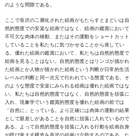
のような間隙である。
ここで長沢の二層化された絵画がもたらすとまどいは自
然的態度での安楽な絵画ではなく、絵画の鑑賞において
不可欠な肉体の移動、またはその運動をショートカット
していることを私たちに気づかせることから発してい
る。優れた絵画の鑑賞において、私たちは自然的態度で
絵画を見ることはない。自然的態度とはリンゴが描かれ
た絵画とか人物が描かれた絵画という判断が日常的生活
レベルの判断と同一次元で行われている態度である。そ
のような態度で安楽にみられる絵画は優れた絵画ではな
い。私たちは自然的態度ではなく、自然的態度を括弧に
入れ、現象学でいう鑑賞的態度を優れた絵画の前では
「自然に」とっている。より正確には肉体の運動の結果
として眼差しがあることを自然に括弧に入れているので
ある。よって自然的態度を括弧に入れる行動を絵画自身
が呼び覚ます構造を長沢の絵画は介助するのである。た