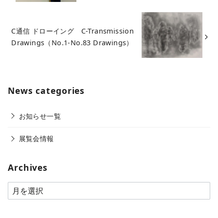
C通信 ドローイング C-Transmission
Drawings（No.1-No.83 Drawings）
News categories
お知らせ一覧
展覧会情報
Archives
A
r
c