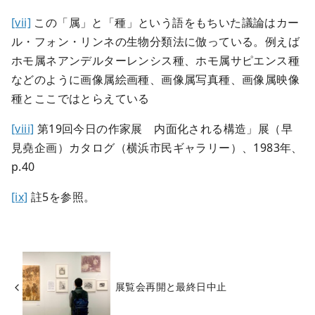
[vii]
この「属」と「種」という語をもちいた議論はカー
ル・フォン・リンネの生物分類法に倣っている。例えば
ホモ属ネアンデルターレンシス種、ホモ属サピエンス種
などのように画像属絵画種、画像属写真種、画像属映像
種とここではとらえている
[viii]
第19回今日の作家展 内面化される構造」展（早
見堯企画）カタログ（横浜市民ギャラリー）、1983年、
p.40
[ix]
註5を参照。
展覧会再開と最終日中止