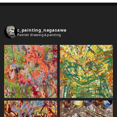
h
i
v
e
c_painting_nagasawa
s
Painter drawing＆painting