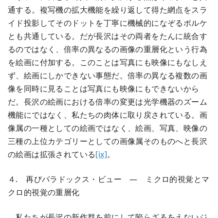
通する。複写機の拡大機能を繰り返して得た網点をスラ
イド投影してそのドットを丁寧に機械的になぞるポルケ
とも共通している。だが長沢はその両者をたんに統合す
るのではなく、倍率の異なるの画像の重層化という行為
を絵画に付加する。このことは写真にも映像にもなしえ
ず、絵画にしかできない事態だ。倍率の異なる複数の画
像を同時に見ることは写真にも映像にもできないから
だ。長沢の絵画における倍率の変更は光学機器のズーム
機能にではなく、私たちの肉体に取り戻されている。画
像属の一種としての絵画ではなく、絵画、写真、映像の
三種の上位カテゴリーとしての画像属そのものへと長沢
の絵画は拡張されている
[ix]
。
４. 再びパラドックス・ビュー — ミクロ的視覚とマ
クロ的視覚の重層化
私たちが長沢の新作群を前にして陥らざるをえないジ