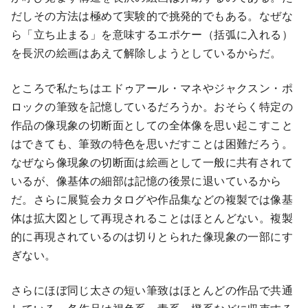
だしその方法は極めて実験的で挑発的でもある。なぜな
ら「立ち止まる」を意味するエポケー（括弧に入れる）
を長沢の絵画はあえて解除しようとしているからだ。
ところで私たちはエドゥアール・マネやジャクスン・ポ
ロックの筆致を記憶しているだろうか。おそらく特定の
作品の像現象の切断面としての全体像を思い起こすこと
はできても、筆致の特色を思いだすことは困難だろう。
なぜなら像現象の切断面は絵画として一般に共有されて
いるが、像基体の細部は記憶の後景に退いているから
だ。さらに展覧会カタログや作品集などの複製では像基
体は拡大図として再現されることはほとんどない。複製
的に再現されているのは切りとられた像現象の一部にす
ぎない。
さらにほぼ同じ太さの短い筆致はほとんどの作品で共通