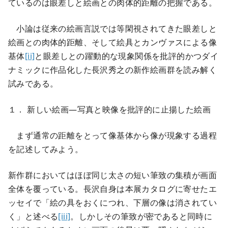
ているのは眼差しと絵画との肉体的距離の把握である。
小論は従来の絵画言説では等閑視されてきた眼差しと
絵画との肉体的距離、そして絵具とカンヴァスによる像
基体
[ii]
と眼差しとの躍動的な現象関係を批評的かつダイ
ナミックに作品化した長沢秀之の新作絵画群を読み解く
試みである。
１． 新しい絵画―写真と映像を批評的に止揚した絵画
まず通常の距離をとって像基体から像が現象する過程
を記述してみよう。
新作群においてはほぼ同じ太さの短い筆致の集積が画面
全体を覆っている。長沢自身は本展カタログに寄せたエ
ッセイで「絵の具をおくにつれ、下層の像は消されてい
く」と述べる
[iii]
。しかしその筆致が密であると同時に