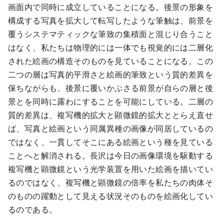
画面内で同時に成立していることになる。後景の形象を
構成する写真を拡大して転写したような筆触は、前景を
覆うシステマティックな筆致の集積面と混じり合うこと
はなく、私たちは物理的には一体でも視覚的には二層化
された絵画の構造そのものを見ていることになる。この
二つの層は写真的平滑さと絵画的筆致という質的差異を
保ちながらも、後景に覆いかぶさる前景が自らの層と後
景とを同時に露わにすることを可能にしている。二層の
質的差異は、複写機的拡大と顕微鏡的拡大ととらえ直せ
ば、写真と絵画という同属異種の画像が同居しているの
ではなく、一貫してそこにある絵画という種を見ている
ことへと解消される。長沢は今日の画像環境を駆動する
複写機と顕微鏡という光学装置を用いた絵画を描いてい
るのではなく、複写機と顕微鏡の倍率を私たちの肉体そ
のものの躍動として見える状況そのものを絵画化してい
るのである。