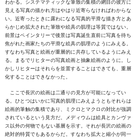
わかる。システマティックな筆致の集積の網目の彼方に
見える写真の描かれ方はやはり近寄らなければわからな
い。近寄ったときに露わになる写真的平滑な描き方とあ
らかじめ拡大された筆致や絵具の肌理は等質ではない。
前景はペインタリーで後景は写真誕生直前に写真を待ち
焦がれた画家たちの平滑な絵具の肌理のようにみえる。
すなわち写真と絵画が重層的に共存しているようにみえ
る。まるでリヒターの写真絵画と抽象絵画のように。し
かしリヒターはそれらを並置することはできても、重層
化することはできなかった。
ここで長沢の絵画は二通りの見方が可能になってい
る。ひとつはいかに写真的肌理にみえようともそれらは
絵画的筆触の集積であり、ミクロとマクロの対比が強調
されているという見方だ。メディウムは絵具とカンヴァ
ス以外の何物でもない基層を示す。それが長沢の絵画の
絶対的特質でもあるからだ。すなわち拡大と縮小が同一