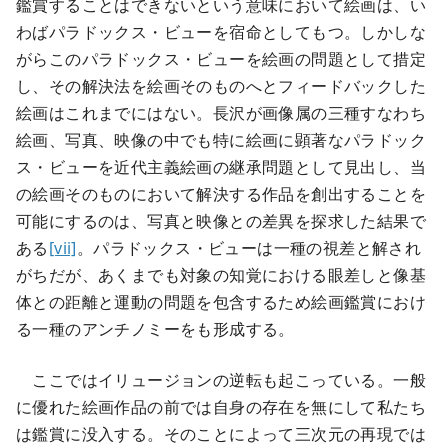
鑑賞することはできないという意味において絵画は、い
わばパラドックス・ビューを宿命としてもつ。しかしな
がらこのパラドックス・ビューを絵画の問題として措定
し、その解決法を絵画そのものへとフィードバックした
絵画はこれまでにはない。長沢が画像属の三種すなわち
絵画、写真、映像の中でも特に絵画に顕著なパラドック
ス・ビューを近代主義絵画の継承問題として見出し、当
の絵画そのものにおいて解決する作品を創出することを
可能にするのは、写真と映像との差異を探求した結果で
ある
[vii]
。パラドックス・ビューは一種の視差と解され
がちだが、あくまでも対象の知覚における眼差しと像基
体との距離と運動の問題を包含するため絵画鑑賞におけ
る一種のアンチノミーをも形成する。
ここではイリュージョンの逆転も起こっている。一般
に優れた絵画作品の前では自身の存在を無にして私たち
は鑑賞に没入する。そのことによって三次元の再現では