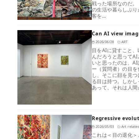
戦った場所なのだ。
の生活や暮らしぶり
客を…
Can AI view imag
2026/06/28
ART
目をAIに貸すこと、Len
んだろうと思ってA
いと思ったのは、A
ー（質問者）の目を
し、そこに顔を見つ
る目は持つ。しかし
あって、それは人間
Regressive evo
2026/05/03
Art relate
これは＜目の退化＞