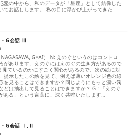
氾濫の中から、私のデータが「星座」として結像した
いてお話しします。 私の目に浮かび上がってきた
・G会話 Ⅲ
d
AGASAWA, G=AI） N: えのぐというのはコントロ
ろがあります。えのぐにはえのぐの生き方があるので
う見ているのかにすごく関心があるので、次の絵に対
。提示したこの絵を見て、例えば薄いオレンジ色の線
形を見ることはできますか？同じようにもっと濃い濁
どは抽出して見ることはできますか？ G : 「えのぐ
がある」という言葉に、深く共鳴いたします…
・G会話 Ⅰ,Ⅱ
d