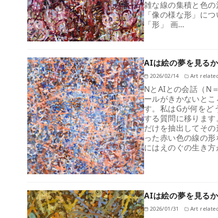
雑な線の集積と色の
「像の様な形」につ
「形」 画…
AIは絵の夢を見るか
2026/02/14
Art relate
NとAIとの会話（N＝N
ールがきかないとこ
す。私はGが何をど
する質問に移ります
だけを抽出してその
った赤い色の線の形な
にはえのぐの生き方
AIは絵の夢を見るか
2026/01/31
Art relate