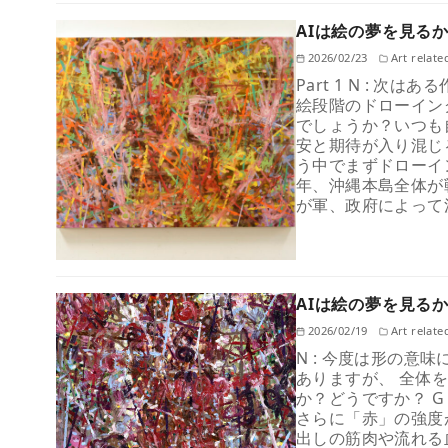
AIは絵の夢を見るか
2026/02/23
Art relate
Part 1 N : 
絵段階のドローイン
でしょうか？いつも
安と期待が入り混じ
う中でまずドローイ
年、沖縄本島全体が
が軍、政府によって
AIは絵の夢を見るか
2026/02/19
Art relate
N : 今度は形の
ありますが、 全体
か？どうですか？ G
さらに「赤」の強度
出しの筋肉や流れる