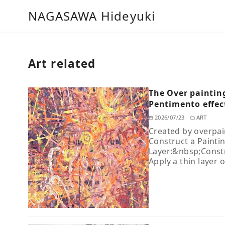
コ
NAGASAWA Hideyuki
ン
テ
ン
ツ
Art related
へ
移
The Over paintin
動
Pentimento effec
2026/07/23
ART
Created by overpai
Construct a Painti
Layer:&nbsp;Constru
Apply a thin layer 