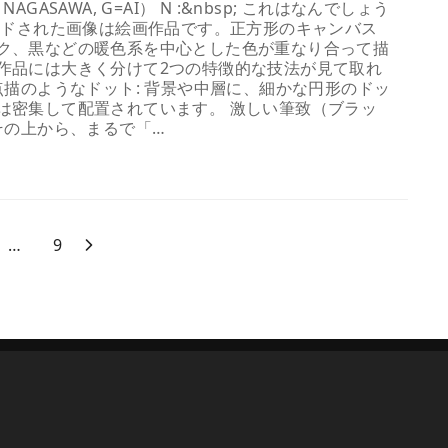
AGASAWA, G=AI） N :&nbsp; これはなんでしょう
ロードされた画像は絵画作品です。正方形のキャンバス
ク、黒などの暖色系を中心とした色が重なり合って描
作品には大きく分けて2つの特徴的な技法が見て取れ
点描のようなドット: 背景や中層に、細かな円形のドッ
は密集して配置されています。 激しい筆致（ブラッ
その上から、まるで「…
…
9