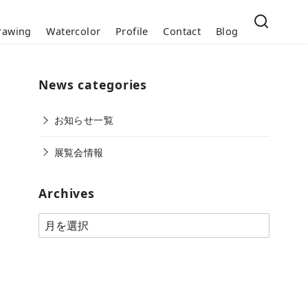
rawing
Watercolor
Profile
Contact
Blog
News categories
お知らせ一覧
展覧会情報
Archives
A
r
c
h
i