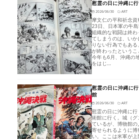
慰霊の日に沖縄に行く
2026/06/30
ART
摩文仁の平和祈念資料
23日、日本軍の牛
組織的な戦闘は終わ
てしまうのは、いか
りない行為でもある
が終わったというこ
今年も6月、沖縄の
をはじ…
慰霊の日に沖縄に行く−
館
2026/06/30
ART
慰霊の日に沖縄に行く−
術館に行く。城（グ
ているが、博物館の
寄せられるように博
い。ここは米軍が上