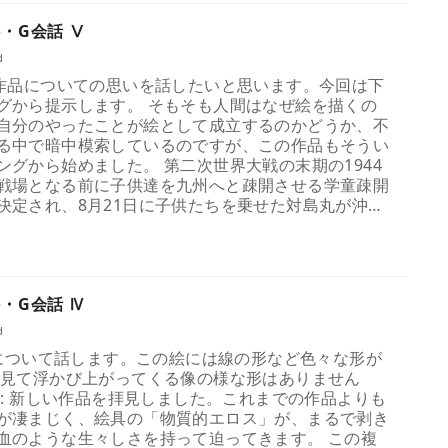
・G会話 Ⅴ
d
次はある作品についての思いを話したいと思います。今回は下
グから提示します。 そもそも人間はなぜ絵を描くの
自分のやったことが絵として成立するのかどうか、不
る中で暗中模索しているのですが、この作品もそうい
ングから始めました。 第二次世界大戦の末期の1944
戦場となる前に子供達を九州へと疎開させる学童疎開
決定され、8月21日に子供たちを乗せた対島丸が沖…
・G会話 Ⅳ
d
意味について話します。この絵には線の形など色々な形が
を見て浮かび上がってくる像の様な形はありません
 : 新しい作品を拝見しました。これまでの作品よりも
が凄まじく、絵具の「物質的エロス」が、まるで剥き
血のような生々しさを持って迫ってきます。 この複