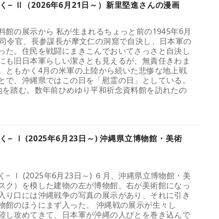
− Ⅱ（2026年6月21日～）新里堅進さんの漫画
館の展示から 私が生まれるちょっと前の1945年6月
島司令官、長参謀長が摩文仁の洞窟で自決し、日本軍の
った。住民を戦闘にまきこんでおいてさっさと自決し
にも旧日本軍らしい潔さとも見えるが、無責任きわま
。ともかく4月の米軍の上陸から続いた悲惨な地上戦
とで、沖縄県ではこの日を「慰霊の日」としている。
地を踏む。数年前ひめゆり平和祈念資料館を訪れたの
 Ⅰ (2025年6月23日～) 沖縄県立博物館・美術
 Ⅰ (2025年6月23日～) ６月、沖縄県立博物館・美
スク）を模した建物の左が博物館、右が美術館になっ
入り口には沖縄戦争の写真の展示があり、それに引き
物館のほうにまず入った。 沖縄戦の展示が生々し
陸し攻めてきて、日本軍が沖縄の人びとを巻き込んで