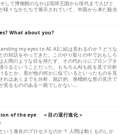
 そして博物館のなかは琉球王国から現代まで人びと
が様々なかたちで展示されていて、外国から来た観光
es? What about you?
ding my eyes to AI. AIに絵は見れるのか？どうな
Iとの対話をやってきた。このやり取りの中でおもしろ
Iは人間のような目を持たず、その代わりにプロンプタ
借りるということだった。もちろんAIも絵を見て分析
けるとか、形が他の何かに似ているといったものを見
それはあくまでも分析、統計的、座標的な形の見方で
が見るもののある一面でしかない…
lution of the eye ＜目の退行進化＞
d
という進化のプロセスなのか？ 人間は動くものしか