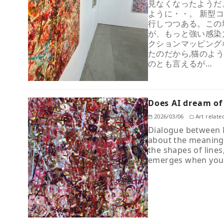
見なくなったようだ
ように・・。 新型
行しつつある。この
が、もっと強い感染
クションマッピング
たのだから,猫のよ
のとも言えるが…
Does AI dream of
2026/03/06
Art relate
Dialogue between N
about the meaning 
the shapes of lines
emerges when you 