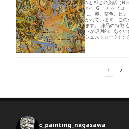
NとAIとの会話（N＝N
か？ G： アップ
に、赤、茶色、ピン
かれています。この
ます。 作品の特徴 
トが規則的、あるい
シュストローク）: 
1
2
c_painting_nagasawa