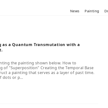
News
Painting
D
g as a Quantum Transmutation with a
t.
nting the painting shown below. How to
ng of "Superposition" Creating the Temporal Base
ct a painting that serves as a layer of past time.
of dots or p…