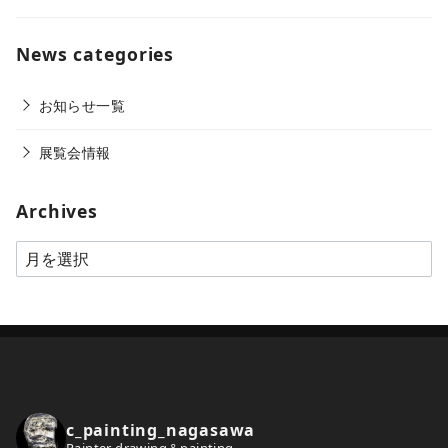
News categories
お知らせ一覧
展覧会情報
Archives
A
r
c
h
i
v
e
c_painting_nagasawa
s
Painter drawing＆painting