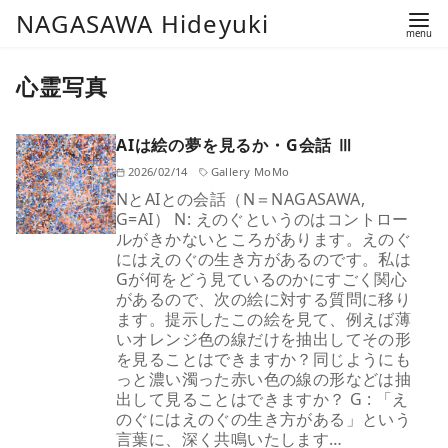
コ
NAGASAWA Hideyuki
ン
テ
心霊写真
ン
ツ
AIは絵の夢を見るか・G会話 Ⅲ
へ
移
2026/02/14
Gallery MoMo
NとAIとの会話（N＝NAGASAWA,
動
G=AI） N: えのぐというのはコントロー
ルがきかないところがあります。えのぐ
にはえのぐの生き方があるのです。私は
Gが何をどう見ているのかにすごく関心
があるので、次の絵に対する質問に移り
ます。提示したこの絵を見て、例えば薄
いオレンジ色の線だけを抽出してその形
を見ることはできますか？同じようにも
っと濃い濁った赤い色の線の形などは抽
出して見ることはできますか？ G : 「え
のぐにはえのぐの生き方がある」という
言葉に、深く共鳴いたします…